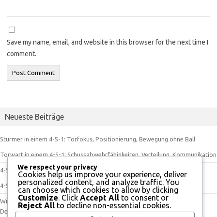
Save my name, email, and website in this browser for the next time I
comment.
Neueste Beiträge
Stürmer in einem 4-5-1: Torfokus, Positionierung, Bewegung ohne Ball
Torwart in einem 4-5-1: Schussabwehrfähigkeiten, Verteilung, Kommunikation
We respect your privacy
4-5-1 Formation: Kontrolle des Mittelfelds, Defensivstärke, Angriffstiefe
Cookies help us improve your experience, deliver
personalized content, and analyze traffic. You
4-5-1 Taktik: Numerische Überlegenheit, Konterpotenzial, Raumkontrolle
can choose which cookies to allow by clicking
Customize
. Click
Accept All
to consent or
Wingback in einem 4-5-1: Doppelte Rollen, Offensive Unterstützung,
Reject All
to decline non-essential cookies.
Defensivverantwortung