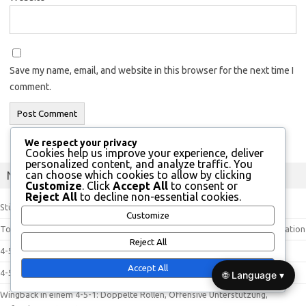
Save my name, email, and website in this browser for the next time I
comment.
We respect your privacy
Cookies help us improve your experience, deliver
personalized content, and analyze traffic. You
can choose which cookies to allow by clicking
Neueste Beiträge
Customize
. Click
Accept All
to consent or
Reject All
to decline non-essential cookies.
Stürmer in einem 4-5-1: Torfokus, Positionierung, Bewegung ohne Ball
Customize
Torwart in einem 4-5-1: Schussabwehrfähigkeiten, Verteilung, Kommunikation
Reject All
4-5-1 Formation: Kontrolle des Mittelfelds, Defensivstärke, Angriffstiefe
Accept All
4-5-1 Taktik: Numerische Überlegenheit, Konterpotenzial, Raumkontrolle
🌐 Language ▾
Wingback in einem 4-5-1: Doppelte Rollen, Offensive Unterstützung,