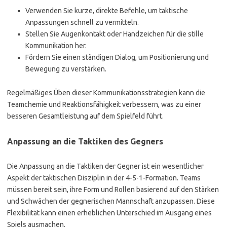
Verwenden Sie kurze, direkte Befehle, um taktische
Anpassungen schnell zu vermitteln.
Stellen Sie Augenkontakt oder Handzeichen für die stille
Kommunikation her.
Fördern Sie einen ständigen Dialog, um Positionierung und
Bewegung zu verstärken.
Regelmäßiges Üben dieser Kommunikationsstrategien kann die
Teamchemie und Reaktionsfähigkeit verbessern, was zu einer
besseren Gesamtleistung auf dem Spielfeld führt.
Anpassung an die Taktiken des Gegners
Die Anpassung an die Taktiken der Gegner ist ein wesentlicher
Aspekt der taktischen Disziplin in der 4-5-1-Formation. Teams
müssen bereit sein, ihre Form und Rollen basierend auf den Stärken
und Schwächen der gegnerischen Mannschaft anzupassen. Diese
Flexibilität kann einen erheblichen Unterschied im Ausgang eines
Spiels ausmachen.