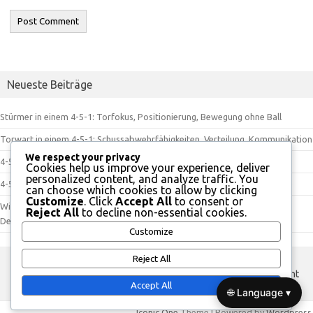
Neueste Beiträge
Stürmer in einem 4-5-1: Torfokus, Positionierung, Bewegung ohne Ball
Torwart in einem 4-5-1: Schussabwehrfähigkeiten, Verteilung, Kommunikation
We respect your privacy
4-5-1 Formation: Kontrolle des Mittelfelds, Defensivstärke, Angriffstiefe
Cookies help us improve your experience, deliver
personalized content, and analyze traffic. You
4-5-1 Taktik: Numerische Überlegenheit, Konterpotenzial, Raumkontrolle
can choose which cookies to allow by clicking
Customize
. Click
Accept All
to consent or
Wingback in einem 4-5-1: Doppelte Rollen, Offensive Unterstützung,
Reject All
to decline non-essential cookies.
Defensivverantwortung
Customize
Reject All
custom footer text left
custom footer text right
Accept All
🌐 Language ▾
Iconic One
Theme | Powered by
Wordpress