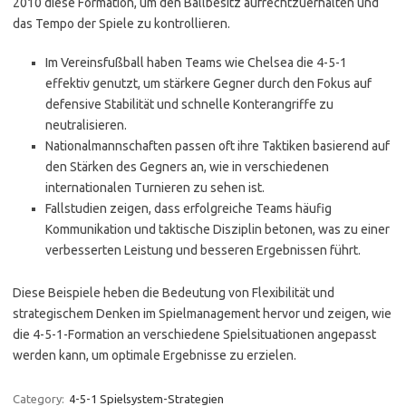
2010 diese Formation, um den Ballbesitz aufrechtzuerhalten und
das Tempo der Spiele zu kontrollieren.
Im Vereinsfußball haben Teams wie Chelsea die 4-5-1
effektiv genutzt, um stärkere Gegner durch den Fokus auf
defensive Stabilität und schnelle Konterangriffe zu
neutralisieren.
Nationalmannschaften passen oft ihre Taktiken basierend auf
den Stärken des Gegners an, wie in verschiedenen
internationalen Turnieren zu sehen ist.
Fallstudien zeigen, dass erfolgreiche Teams häufig
Kommunikation und taktische Disziplin betonen, was zu einer
verbesserten Leistung und besseren Ergebnissen führt.
Diese Beispiele heben die Bedeutung von Flexibilität und
strategischem Denken im Spielmanagement hervor und zeigen, wie
die 4-5-1-Formation an verschiedene Spielsituationen angepasst
werden kann, um optimale Ergebnisse zu erzielen.
Category:
4-5-1 Spielsystem-Strategien