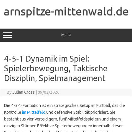
Skip
to
arnspitze-mittenwald.de
content
Menu
4-5-1 Dynamik im Spiel:
Spielerbewegung, Taktische
Disziplin, Spielmanagement
By
Julian Cross
|
09/02/2026
Die 4-5-1-Formation ist ein strategisches Setup im Fußball, das die
Kontrolle
im Mittelfeld
und defensive Stabilität priorisiert. Sie
besteht aus vier Verteidigern, fünf Mittelfeldspielern und einem
einzigen Stürmer. Effektive Spielerbewegungen innerhalb dieser