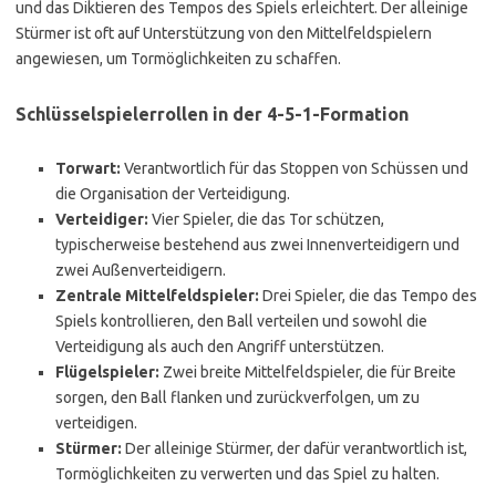
und das Diktieren des Tempos des Spiels erleichtert. Der alleinige
Stürmer ist oft auf Unterstützung von den Mittelfeldspielern
angewiesen, um Tormöglichkeiten zu schaffen.
Schlüsselspielerrollen in der 4-5-1-Formation
Torwart:
Verantwortlich für das Stoppen von Schüssen und
die Organisation der Verteidigung.
Verteidiger:
Vier Spieler, die das Tor schützen,
typischerweise bestehend aus zwei Innenverteidigern und
zwei Außenverteidigern.
Zentrale Mittelfeldspieler:
Drei Spieler, die das Tempo des
Spiels kontrollieren, den Ball verteilen und sowohl die
Verteidigung als auch den Angriff unterstützen.
Flügelspieler:
Zwei breite Mittelfeldspieler, die für Breite
sorgen, den Ball flanken und zurückverfolgen, um zu
verteidigen.
Stürmer:
Der alleinige Stürmer, der dafür verantwortlich ist,
Tormöglichkeiten zu verwerten und das Spiel zu halten.