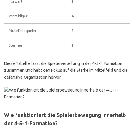
Torwart
1
Verteidiger
4
Mittelfeldspieler
5
Stürmer
1
Diese Tabelle fasst die Spielerverteilung in der 4-5-1-Formation
zusammen und hebt den Fokus auf die Stärke im Mittelfeld und die
defensive Organisation hervor.
Wie funktioniert die Spielerbewegung innerhalb
der 4-5-1-Formation?