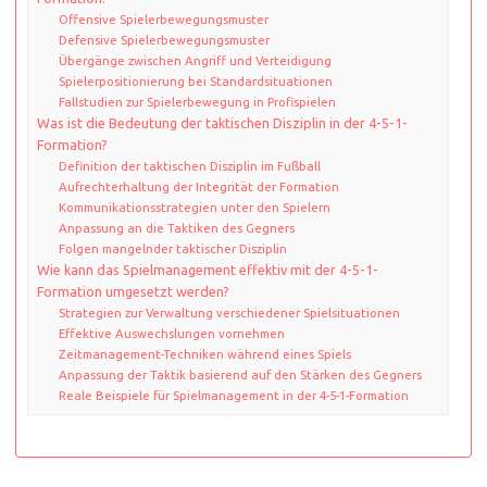
Offensive Spielerbewegungsmuster
Defensive Spielerbewegungsmuster
Übergänge zwischen Angriff und Verteidigung
Spielerpositionierung bei Standardsituationen
Fallstudien zur Spielerbewegung in Profispielen
Was ist die Bedeutung der taktischen Disziplin in der 4-5-1-
Formation?
Definition der taktischen Disziplin im Fußball
Aufrechterhaltung der Integrität der Formation
Kommunikationsstrategien unter den Spielern
Anpassung an die Taktiken des Gegners
Folgen mangelnder taktischer Disziplin
Wie kann das Spielmanagement effektiv mit der 4-5-1-
Formation umgesetzt werden?
Strategien zur Verwaltung verschiedener Spielsituationen
Effektive Auswechslungen vornehmen
Zeitmanagement-Techniken während eines Spiels
Anpassung der Taktik basierend auf den Stärken des Gegners
Reale Beispiele für Spielmanagement in der 4-5-1-Formation