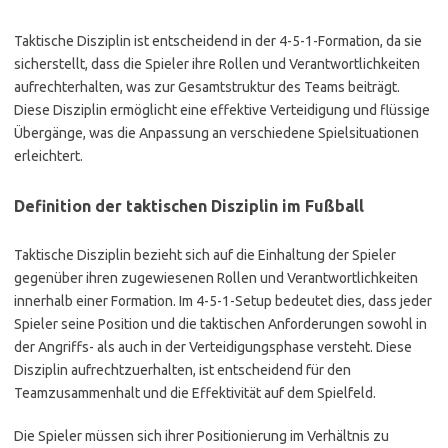
Taktische Disziplin ist entscheidend in der 4-5-1-Formation, da sie
sicherstellt, dass die Spieler ihre Rollen und Verantwortlichkeiten
aufrechterhalten, was zur Gesamtstruktur des Teams beiträgt.
Diese Disziplin ermöglicht eine effektive Verteidigung und flüssige
Übergänge, was die Anpassung an verschiedene Spielsituationen
erleichtert.
Definition der taktischen Disziplin im Fußball
Taktische Disziplin bezieht sich auf die Einhaltung der Spieler
gegenüber ihren zugewiesenen Rollen und Verantwortlichkeiten
innerhalb einer Formation. Im 4-5-1-Setup bedeutet dies, dass jeder
Spieler seine Position und die taktischen Anforderungen sowohl in
der Angriffs- als auch in der Verteidigungsphase versteht. Diese
Disziplin aufrechtzuerhalten, ist entscheidend für den
Teamzusammenhalt und die Effektivität auf dem Spielfeld.
Die Spieler müssen sich ihrer Positionierung im Verhältnis zu