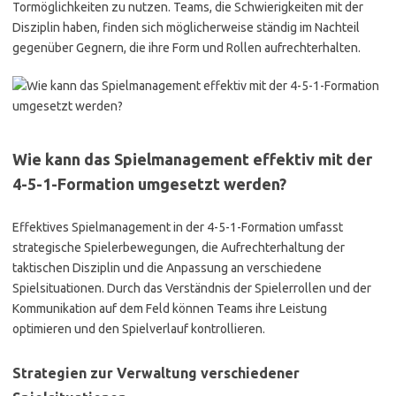
Tormöglichkeiten zu nutzen. Teams, die Schwierigkeiten mit der
Disziplin haben, finden sich möglicherweise ständig im Nachteil
gegenüber Gegnern, die ihre Form und Rollen aufrechterhalten.
Wie kann das Spielmanagement effektiv mit der
4-5-1-Formation umgesetzt werden?
Effektives Spielmanagement in der 4-5-1-Formation umfasst
strategische Spielerbewegungen, die Aufrechterhaltung der
taktischen Disziplin und die Anpassung an verschiedene
Spielsituationen. Durch das Verständnis der Spielerrollen und der
Kommunikation auf dem Feld können Teams ihre Leistung
optimieren und den Spielverlauf kontrollieren.
Strategien zur Verwaltung verschiedener