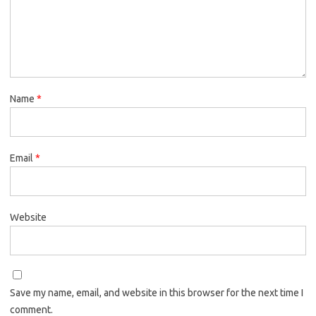
Name
*
Email
*
Website
Save my name, email, and website in this browser for the next time I
comment.